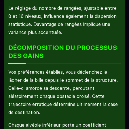
Le réglage du nombre de rangées, ajustable entre
8 et 16 niveaux, influence également la dispersion
statistique. Davantage de rangées implique une
variance plus accentuée.
DÉCOMPOSITION DU PROCESSUS
DES GAINS
Vos préférences établies, vous déclenchez le
lâcher de la bille depuis le sommet de la structure.
Celle-ci amorce sa descente, percutant
aléatoirement chaque obstacle croisé. Cette
trajectoire erratique détermine ultimement la case
de destination.
Chaque alvéole inférieur porte un coefficient