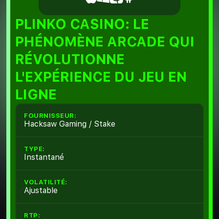
PLINKO CASINO: LE
PHÉNOMÈNE ARCADE QUI
RÉVOLUTIONNE
L'EXPÉRIENCE DU JEU EN
LIGNE
FOURNISSEUR:
Hacksaw Gaming / Stake
TYPE:
Instantané
VOLATILITÉ:
Ajustable
RTP: