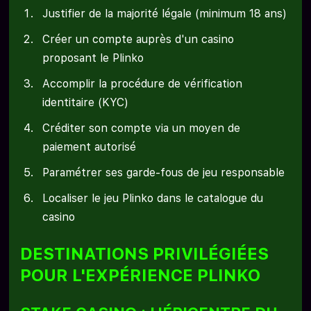
Justifier de la majorité légale (minimum 18 ans)
Créer un compte auprès d'un casino
proposant le Plinko
Accomplir la procédure de vérification
identitaire (KYC)
Créditer son compte via un moyen de
paiement autorisé
Paramétrer ses garde-fous de jeu responsable
Localiser le jeu Plinko dans le catalogue du
casino
DESTINATIONS PRIVILÉGIÉES
POUR L'EXPÉRIENCE PLINKO