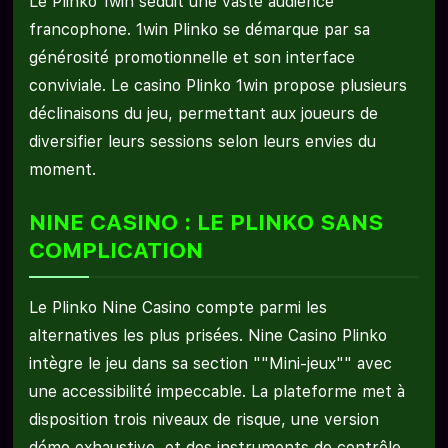
Le Plinko 1win séduit une vaste audience
francophone. 1win Plinko se démarque par sa
générosité promotionnelle et son interface
conviviale. Le casino Plinko 1win propose plusieurs
déclinaisons du jeu, permettant aux joueurs de
diversifier leurs sessions selon leurs envies du
moment.
NINE CASINO : LE PLINKO SANS
COMPLICATION
Le Plinko Nine Casino compte parmi les
alternatives les plus prisées. Nine Casino Plinko
intègre le jeu dans sa section ""Mini-jeux"" avec
une accessibilité impeccable. La plateforme met à
disposition trois niveaux de risque, une version
démo exhaustive, et des instruments de contrôle