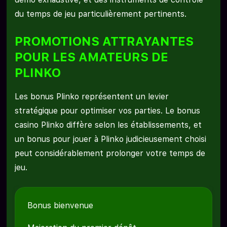
du temps de jeu particulièrement pertinents.
PROMOTIONS ATTRAYANTES
POUR LES AMATEURS DE
PLINKO
Les bonus Plinko représentent un levier
stratégique pour optimiser vos parties. Le bonus
casino Plinko diffère selon les établissements, et
un bonus pour jouer à Plinko judicieusement choisi
peut considérablement prolonger votre temps de
jeu.
Bonus bienvenue