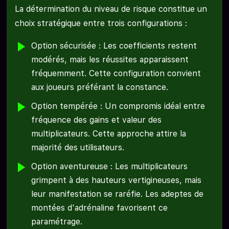
La détermination du niveau de risque constitue un
choix stratégique entre trois configurations :
Option sécurisée : Les coefficients restent
modérés, mais les réussites apparaissent
fréquemment. Cette configuration convient
aux joueurs préférant la constance.
Option tempérée : Un compromis idéal entre
fréquence des gains et valeur des
multiplicateurs. Cette approche attire la
majorité des utilisateurs.
Option aventureuse : Les multiplicateurs
grimpent à des hauteurs vertigineuses, mais
leur manifestation se raréfie. Les adeptes de
montées d'adrénaline favorisent ce
paramétrage.