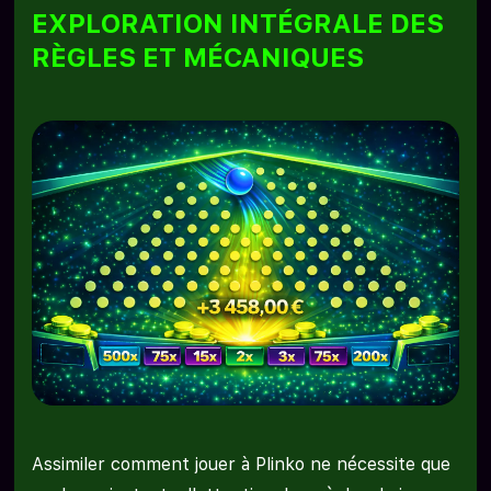
EXPLORATION INTÉGRALE DES
RÈGLES ET MÉCANIQUES
Assimiler comment jouer à Plinko ne nécessite que