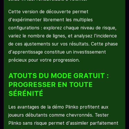
Cette version de découverte permet
d'expérimenter librement les multiples
configurations : explorez chaque niveau de risque,
variez le nombre de lignes, et analysez l'incidence
de ces ajustements sur vos résultats. Cette phase
d'apprentissage constitue un investissement
précieux pour votre progression.
ATOUTS DU MODE GRATUIT :
PROGRESSER EN TOUTE
SÉRÉNITÉ
Les avantages de la démo Plinko profitent aux
joueurs débutants comme chevronnés. Tester
Plinko sans risque permet d'assimiler parfaitement