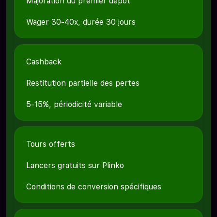
Majoration du premier dépôt
Wager 30-40x, durée 30 jours
Cashback
Restitution partielle des pertes
5-15%, périodicité variable
Tours offerts
Lancers gratuits sur Plinko
Conditions de conversion spécifiques