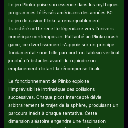
Le jeu Plinko puise son essence dans les mythiques
programmes télévisés américains des années 80.
Le jeu de casino Plinko a remarquablement
transféré cette recette légendaire vers l'univers
numérique contemporain. Rattaché au Plinko crash
game, ce divertissement s'appuie sur un principe
fondamental : une bille parcourt un tableau vertical
jonché d'obstacles avant de rejoindre un
emplacement dictant la récompense finale.
Le fonctionnement de Plinko exploite
l'imprévisibilité intrinsèque des collisions
successives. Chaque picot intercepté dévie
arbitrairement le trajet de la sphère, produisant un
parcours inédit à chaque tentative. Cette
dimension aléatoire engendre une fascination