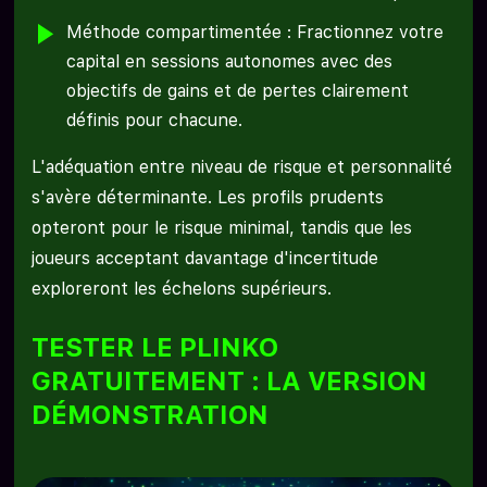
Méthode compartimentée : Fractionnez votre
capital en sessions autonomes avec des
objectifs de gains et de pertes clairement
définis pour chacune.
L'adéquation entre niveau de risque et personnalité
s'avère déterminante. Les profils prudents
opteront pour le risque minimal, tandis que les
joueurs acceptant davantage d'incertitude
exploreront les échelons supérieurs.
TESTER LE PLINKO
GRATUITEMENT : LA VERSION
DÉMONSTRATION