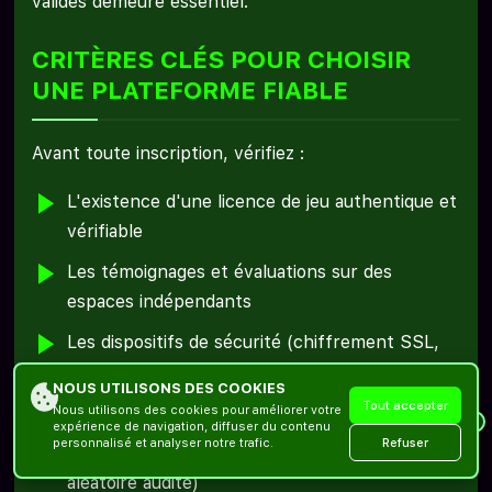
valides demeure essentiel.
CRITÈRES CLÉS POUR CHOISIR
UNE PLATEFORME FIABLE
Avant toute inscription, vérifiez :
L'existence d'une licence de jeu authentique et
vérifiable
Les témoignages et évaluations sur des
espaces indépendants
Les dispositifs de sécurité (chiffrement SSL,
confidentialité des données)
NOUS UTILISONS DES COOKIES
Tout accepter
L'accessibilité d'un support client efficace
Nous utilisons des cookies pour améliorer votre
×
expérience de navigation, diffuser du contenu
Refuser
personnalisé et analyser notre trafic.
200% Bonus de dépôt
Inscription
Les certifications de fair-play (générateur
aléatoire audité)