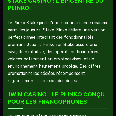
STAKE CASINO : L'ÉPICENTRE DU
PLINKO
Le Plinko Stake jouit d'une reconnaissance unanime
parmi les joueurs. Stake Plinko délivre une version
perfectionnée intégrant des fonctionnalités
premium. Jouer à Plinko sur Stake assure une
navigation intuitive, des opérations financières
véloces notamment en cryptodevises, et un
environnement hautement protégé. Des offres
promotionnelles dédiées récompensent
régulièrement les aficionados du jeu.
1WIN CASINO : LE PLINKO CONÇU
POUR LES FRANCOPHONES